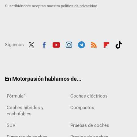
Suscribiéndote aceptas nuestra
política de privacidad
Síguenos
Twit
Fac
Yout
Inst
Tele
RSS
Flip
Tikt
ter
ebo
ube
agra
gra
boar
ok
ok
m
m
d
En Motorpasión hablamos de...
Fórmula1
Coches eléctricos
Coches híbridos y
Compactos
enchufables
SUV
Pruebas de coches
Rumores de coches
Precios de coches