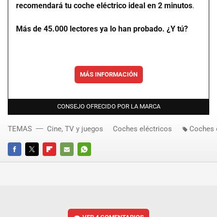
recomendará tu coche eléctrico ideal en 2 minutos
.
Más de 45.000 lectores ya lo han probado. ¿Y tú?
MÁS INFORMACIÓN
CONSEJO OFRECIDO POR LA MARCA
TEMAS
Cine, TV y juegos
Coches eléctricos
Coches 
FACEBOOK
TWITTER
FLIPBOARD
E-
WHATSAPP
MAIL