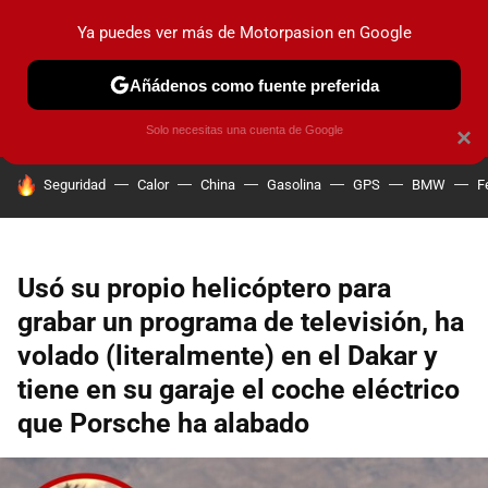
Ya puedes ver más de Motorpasion en Google
PRUEBAS
COCHES ELÉCTRICOS
OBSERVATORIO
F1
Añádenos como fuente preferida
Solo necesitas una cuenta de Google
×
HOY SE HABLA DE
Seguridad
Calor
China
Gasolina
GPS
BMW
F
Usó su propio helicóptero para
grabar un programa de televisión, ha
volado (literalmente) en el Dakar y
tiene en su garaje el coche eléctrico
que Porsche ha alabado