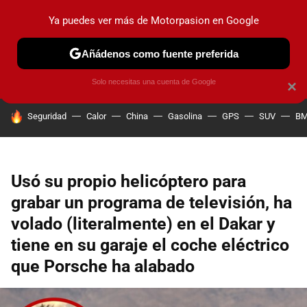
Ya puedes ver más de Motorpasion en Google
PRUEBAS
COCHES ELÉCTRICOS
OBSERVATORIO
F1
Añádenos como fuente preferida
Solo necesitas una cuenta de Google
×
HOY SE HABLA DE
Seguridad
Calor
China
Gasolina
GPS
SUV
B
Usó su propio helicóptero para
grabar un programa de televisión, ha
volado (literalmente) en el Dakar y
tiene en su garaje el coche eléctrico
que Porsche ha alabado