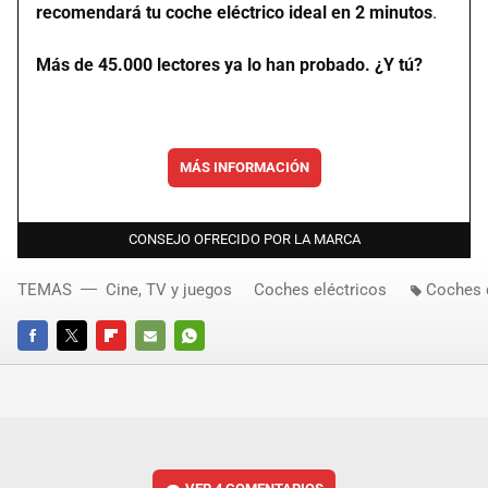
recomendará tu coche eléctrico ideal en 2 minutos
.
Más de 45.000 lectores ya lo han probado. ¿Y tú?
MÁS INFORMACIÓN
CONSEJO OFRECIDO POR LA MARCA
TEMAS
Cine, TV y juegos
Coches eléctricos
Coches 
FACEBOOK
TWITTER
FLIPBOARD
E-
WHATSAPP
MAIL