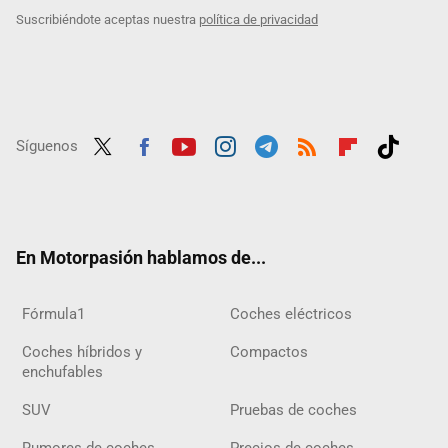
Suscribiéndote aceptas nuestra
política de privacidad
Síguenos
Twit
Fac
Yout
Inst
Tele
RSS
Flip
Tikt
ter
ebo
ube
agra
gra
boar
ok
ok
m
m
d
En Motorpasión hablamos de...
Fórmula1
Coches eléctricos
Coches híbridos y
Compactos
enchufables
SUV
Pruebas de coches
Rumores de coches
Precios de coches