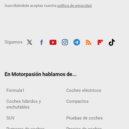
Suscribiéndote aceptas nuestra
política de privacidad
Síguenos
Twit
Fac
Yout
Inst
Tele
RSS
Flip
Tikt
ter
ebo
ube
agra
gra
boar
ok
ok
m
m
d
En Motorpasión hablamos de...
Fórmula1
Coches eléctricos
Coches híbridos y
Compactos
enchufables
SUV
Pruebas de coches
Rumores de coches
Precios de coches