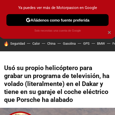
Ya puedes ver más de Motorpasion en Google
PRUEBAS
COCHES ELÉCTRICOS
OBSERVATORIO
F1
Añádenos como fuente preferida
Solo necesitas una cuenta de Google
×
HOY SE HABLA DE
Seguridad
Calor
China
Gasolina
GPS
BMW
F
Usó su propio helicóptero para
grabar un programa de televisión, ha
volado (literalmente) en el Dakar y
tiene en su garaje el coche eléctrico
que Porsche ha alabado