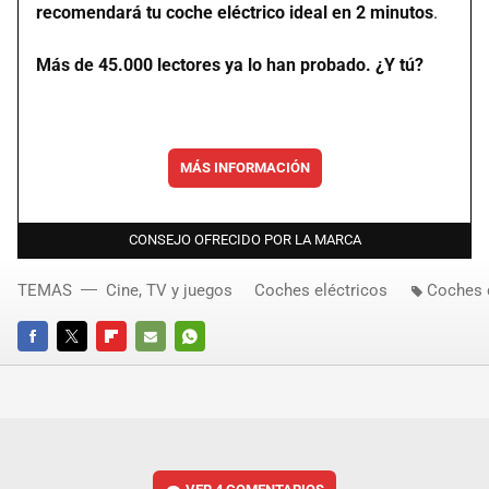
recomendará tu coche eléctrico ideal en 2 minutos
.
Más de 45.000 lectores ya lo han probado. ¿Y tú?
MÁS INFORMACIÓN
CONSEJO OFRECIDO POR LA MARCA
TEMAS
Cine, TV y juegos
Coches eléctricos
Coches 
FACEBOOK
TWITTER
FLIPBOARD
E-
WHATSAPP
MAIL