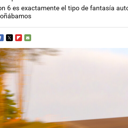
on 6 es exactamente el tipo de fantasía aut
 soñábamos
ACEBOOK
TWITTER
FLIPBOARD
E-
MAIL