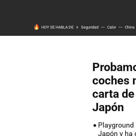
HOY SE HABLA DE
Seguridad
Calor
China
Probamos
coches 
carta de
Japón
Playground
Japón y ha