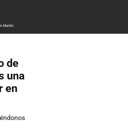
n Martin
o de
s una
r en
iéndonos