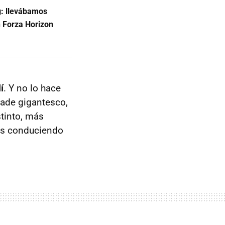
g: llevábamos
n Forza Horizon
í
. Y no lo hace
ade gigantesco,
stinto, más
tás conduciendo