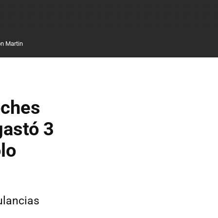
n Martin
oches
gastó 3
lo
ulancias