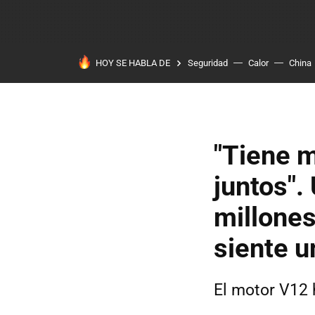
HOY SE HABLA DE
Seguridad
Calor
China
"Tiene m
juntos".
millones
siente u
El motor V12 