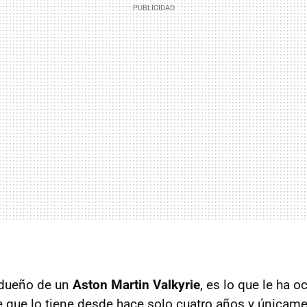
 dueño de un
Aston Martin Valkyrie
, es lo que le ha o
e que lo tiene desde hace solo cuatro años y únicame