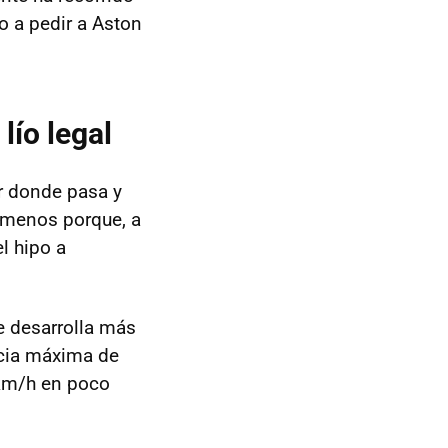
o a pedir a Aston
lío legal
r donde pasa y
a menos porque, a
l hipo a
e desarrolla más
ncia máxima de
km/h en poco