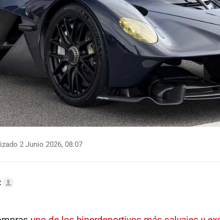
izado 2 Junio 2026, 08:07
z
compras
uno de los hiperdeportivos más salvajes y ex