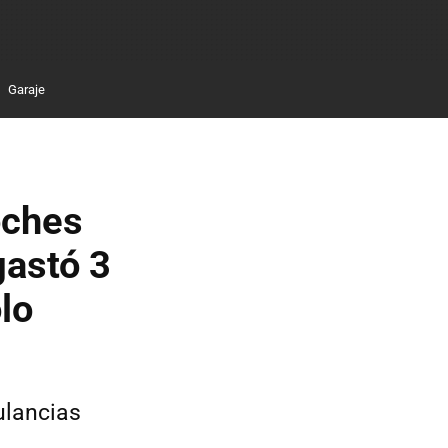
Garaje
oches
gastó 3
lo
ulancias