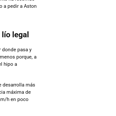
o a pedir a Aston
lío legal
r donde pasa y
a menos porque, a
l hipo a
e desarrolla más
ncia máxima de
km/h en poco