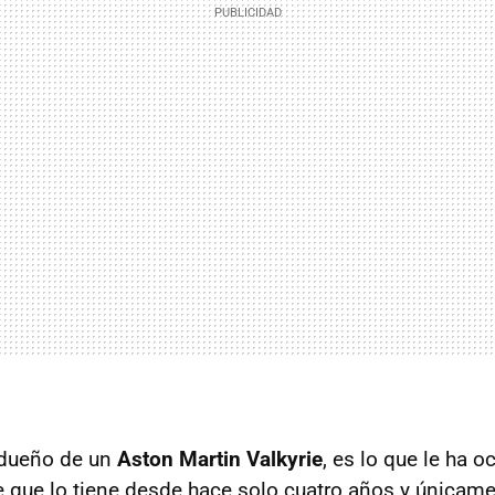
 dueño de un
Aston Martin Valkyrie
, es lo que le ha o
e que lo tiene desde hace solo cuatro años y únicame