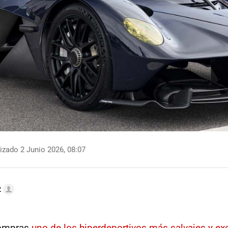
izado 2 Junio 2026, 08:07
z
compras
uno de los hiperdeportivos más salvajes y ex