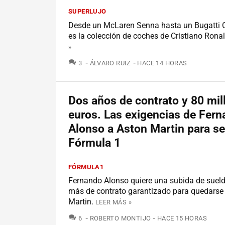
SUPERLUJO
Desde un McLaren Senna hasta un Bugatti Ce
es la colección de coches de Cristiano Rona
»
COMENTARIOS
3
ÁLVARO RUIZ
HACE 14 HORAS
Dos años de contrato y 80 mil
euros. Las exigencias de Fer
Alonso a Aston Martin para se
Fórmula 1
FÓRMULA1
Fernando Alonso quiere una subida de suel
más de contrato garantizado para quedarse
Martin.
LEER MÁS »
COMENTARIOS
6
ROBERTO MONTIJO
HACE 15 HORAS