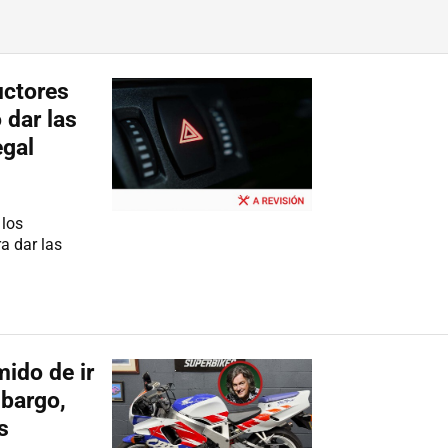
uctores
 dar las
egal
 los
a dar las
ido de ir
mbargo,
s