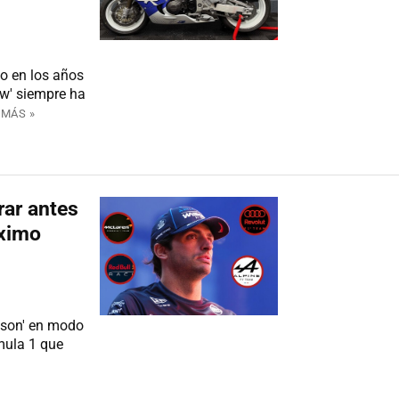
o en los años
w' siempre ha
 MÁS »
rar antes
óximo
eason' en modo
mula 1 que