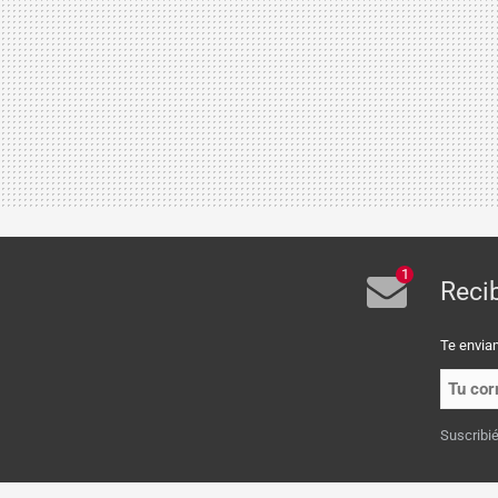
1
Reci
Te envia
Suscribi