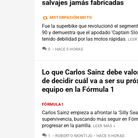
salvajes jamás fabricadas
MOTORPASIÓN MOTO
Fue la superbike que revolucionó el segment
90 y demuestra que el apodado 'Captain Slo
tenido debilidad por las motos rápidas.
LEER
COMENTARIOS
0
HACE 5 HORAS
Lo que Carlos Sainz debe valo
de decidir cuál va a ser su pr
equipo en la Fórmula 1
FÓRMULA1
Carlos Sainz empieza a afrontar la 'Silly S
supervivencia, buscando más seguir en Fór
progresar en la parrilla.
LEER MÁS »
COMENTARIOS
1
ROBERTO MONTIJO
HACE 9 HORAS