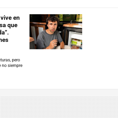
vive en
nsa que
da”.
mes
turas, pero
e no siempre