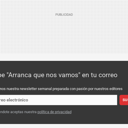
be "Arranca que nos vamos" en tu correo
mos nuestra newsletter semanal preparada con pasión por nuestros editores
SU
éndote aceptas nuestra
política de privacidad