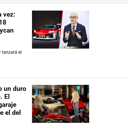
 vez:
718
aycan
y lanzará el
o un duro
. El
garaje
 el del