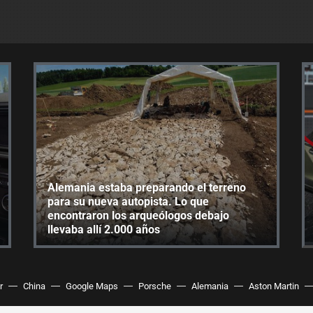
Alemania estaba preparando el terreno
para su nueva autopista. Lo que
encontraron los arqueólogos debajo
llevaba allí 2.000 años
r
China
Google Maps
Porsche
Alemania
Aston Martin