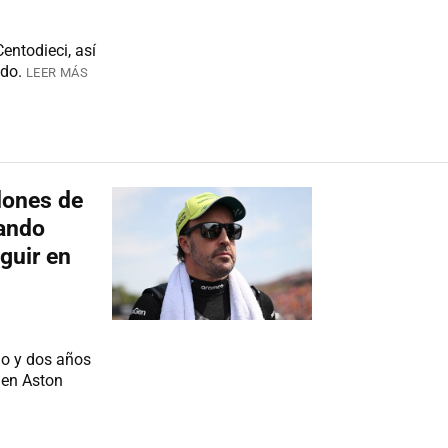
ntodieci, así
ldo.
LEER MÁS
lones de
nando
guir en
do y dos años
 en Aston