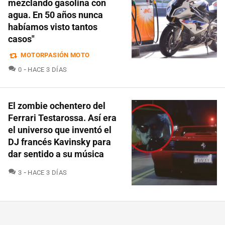
mezclando gasolina con
agua. En 50 años nunca
habíamos visto tantos
casos"
MOTORPASIÓN MOTO
COMENTARIOS
0
HACE 3 DÍAS
El zombie ochentero del
Ferrari Testarossa. Así era
el universo que inventó el
DJ francés Kavinsky para
dar sentido a su música
COMENTARIOS
3
HACE 3 DÍAS