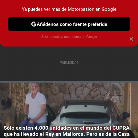
Ya puedes ver más de Motorpasion en Google
MENÚ
NUEVO
Añádenos como fuente preferida
PRUEBAS
COCHES ELÉCTRICOS
OBSERVATORIO
F1
Solo necesitas una cuenta de Google
×
Sólo existen 4.000 unidades en el mundo del CUPRA
que ha llevado el Rey en Mallorca. Pero es de la Casa