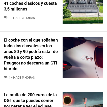
41 coches clásicos y cuesta
3,5 millones
COMENTARIOS
0
HACE 3 HORAS
El coche con el que soñaban
todos los chavales en los
años 80 y 90 podría estar de
vuelta a corto plazo:
Peugeot no descarta un GTI
híbrido
COMENTARIOS
4
HACE 5 HORAS
La multa de 200 euros de la
DGT que te puedes comer
por parar a ver el eclipse