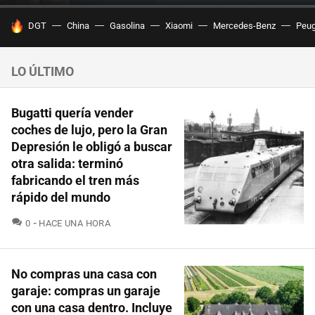
HOY SE HABLA DE
DGT
China
Gasolina
Xiaomi
Mercedes-Benz
Peug
LO ÚLTIMO
Bugatti quería vender
coches de lujo, pero la Gran
Depresión le obligó a buscar
otra salida: terminó
fabricando el tren más
rápido del mundo
COMENTARIOS
0
HACE UNA HORA
No compras una casa con
garaje: compras un garaje
con una casa dentro. Incluye