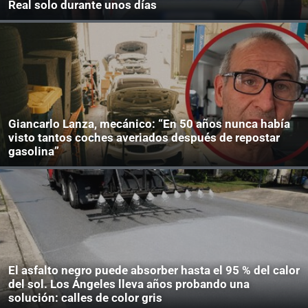
Real solo durante unos días
Giancarlo Lanza, mecánico: “En 50 años nunca había
visto tantos coches averiados después de repostar
gasolina”
El asfalto negro puede absorber hasta el 95 % del calor
del sol. Los Ángeles lleva años probando una
solución: calles de color gris