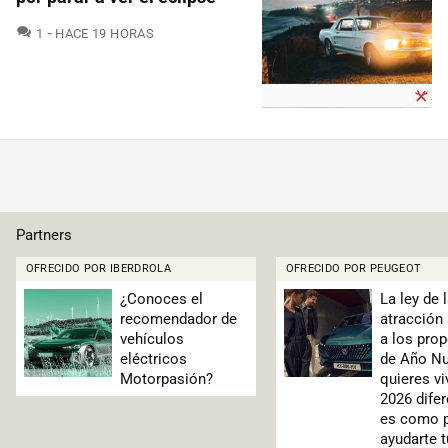
COMENTARIOS
1
HACE 19 HORAS
Partners
OFRECIDO POR IBERDROLA
OFRECIDO POR PEUGEOT
¿Conoces el
La ley de 
recomendador de
atracción
vehículos
a los pro
eléctricos
de Año Nu
Motorpasión?
quieres vi
2026 difer
es como 
ayudarte 