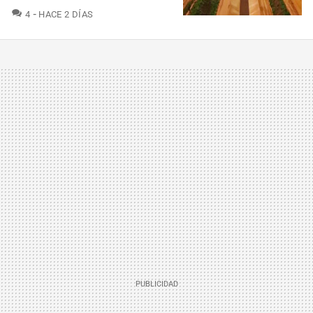
COMENTARIOS
4
HACE 2 DÍAS