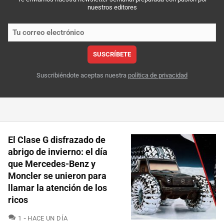
nuestros editores
SUSCRÍBETE
Suscribiéndote aceptas nuestra
política de privacidad
El Clase G disfrazado de
abrigo de invierno: el día
que Mercedes-Benz y
Moncler se unieron para
llamar la atención de los
ricos
COMENTARIOS
1
HACE UN DÍA