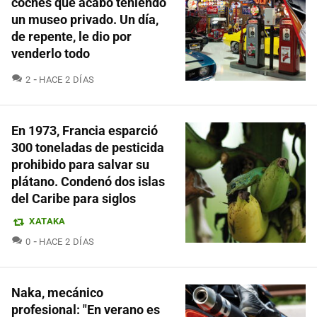
coches que acabó teniendo
un museo privado. Un día,
de repente, le dio por
venderlo todo
COMENTARIOS
2
HACE 2 DÍAS
En 1973, Francia esparció
300 toneladas de pesticida
prohibido para salvar su
plátano. Condenó dos islas
del Caribe para siglos
XATAKA
COMENTARIOS
0
HACE 2 DÍAS
Naka, mecánico
profesional: "En verano es