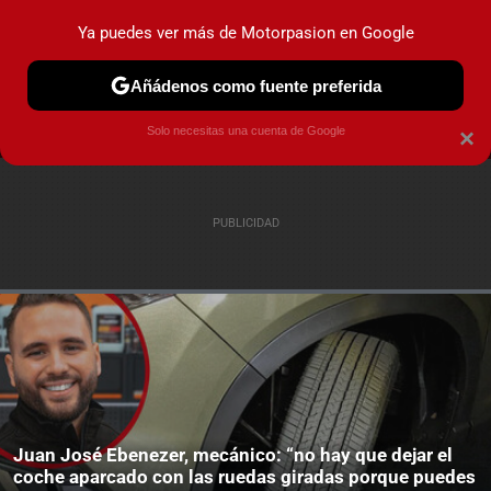
Ya puedes ver más de Motorpasion en Google
MENÚ
NUEVO
Añádenos como fuente preferida
PRUEBAS
COCHES ELÉCTRICOS
OBSERVATORIO
F1
Solo necesitas una cuenta de Google
×
Juan José Ebenezer, mecánico: “no hay que dejar el
coche aparcado con las ruedas giradas porque puedes