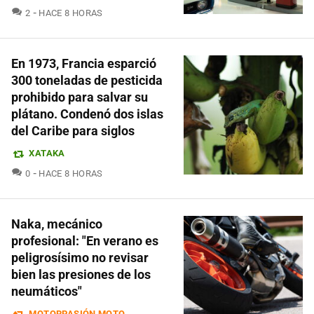
COMENTARIOS
2
HACE 8 HORAS
En 1973, Francia esparció
300 toneladas de pesticida
prohibido para salvar su
plátano. Condenó dos islas
del Caribe para siglos
XATAKA
COMENTARIOS
0
HACE 8 HORAS
Naka, mecánico
profesional: "En verano es
peligrosísimo no revisar
bien las presiones de los
neumáticos"
MOTORPASIÓN MOTO