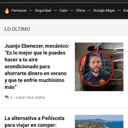
HOY SE HABLA DE
Famosos
Seguridad
Calor
China
Google Maps
Xi
LO ÚLTIMO
Juanjo Ebenezer, mecánico:
“Es lo mejor que le puedes
hacer a tu aire
acondicionado para
ahorrarte dinero en verano
y que te enfríe muchísimo
más”
COMENTARIOS
2
HACE UNA HORA
La alternativa a Peñíscola
para viajar en camper: