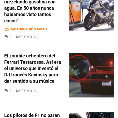
mezclando gasolina con
agua. En 50 años nunca
habíamos visto tantos
casos"
MOTORPASIÓN MOTO
COMENTARIOS
0
HACE UN DÍA
El zombie ochentero del
Ferrari Testarossa. Así era
el universo que inventó el
DJ francés Kavinsky para
dar sentido a su música
COMENTARIOS
3
HACE UN DÍA
Los pilotos de F1 no paran