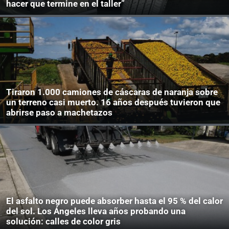
hacer que termine en el taller”
Tiraron 1.000 camiones de cáscaras de naranja sobre
un terreno casi muerto. 16 años después tuvieron que
abrirse paso a machetazos
El asfalto negro puede absorber hasta el 95 % del calor
del sol. Los Ángeles lleva años probando una
solución: calles de color gris