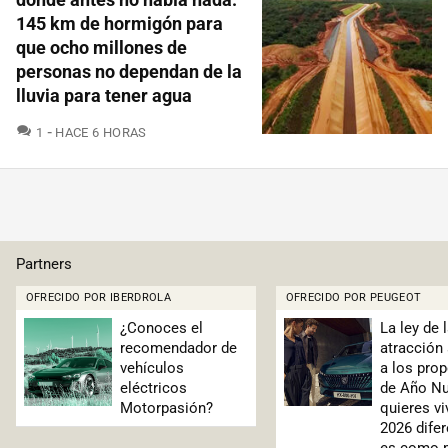
145 km de hormigón para
que ocho millones de
personas no dependan de la
lluvia para tener agua
COMENTARIOS
1
HACE 6 HORAS
Partners
OFRECIDO POR IBERDROLA
OFRECIDO POR PEUGEOT
¿Conoces el
La ley de 
recomendador de
atracción
vehículos
a los pro
eléctricos
de Año Nu
Motorpasión?
quieres vi
2026 difer