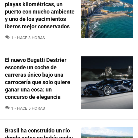
playas kilométricas, un
puerto con mucho ambiente
y uno de los yacimientos
íberos mejor conservados
COMENTARIOS
1
HACE 3 HORAS
El nuevo Bugatti Destrier
esconde un coche de
carreras único bajo una
carrocería que solo quiere
ganar una cosa: un
concurso de elegancia
COMENTARIOS
1
HACE 5 HORAS
Brasil ha construido un río
donde antes no había nada: